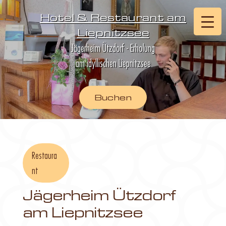
Hotel & Restaurant am
Liepnitzsee
Jägerheim Ützdorf - Erholung
am idyllischen Liepnitzsee
Buchen
Restaura
nt
Jägerheim Ützdorf
am Liepnitzsee