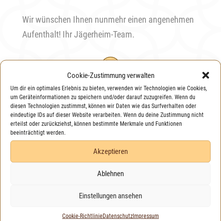
Wir wünschen Ihnen nunmehr einen angenehmen
Aufenthalt! Ihr Jägerheim-Team.
Cookie-Zustimmung verwalten
Um dir ein optimales Erlebnis zu bieten, verwenden wir Technologien wie Cookies,
Öffnungszeiten
um Geräteinformationen zu speichern und/oder darauf zuzugreifen. Wenn du
diesen Technologien zustimmst, können wir Daten wie das Surfverhalten oder
Gerne sind wir täglich ab 11:30 Uhr für sie da.
eindeutige IDs auf dieser Website verarbeiten. Wenn du deine Zustimmung nicht
erteilst oder zurückziehst, können bestimmte Merkmale und Funktionen
beeinträchtigt werden.
Ruhetag: 24.12.
Akzeptieren
Ablehnen
Einstellungen ansehen
Cookie-Richtlinie
Datenschutz
Impressum